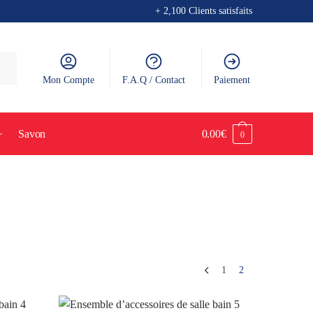
+ 2,100 Clients satisfaits
Mon Compte
F.A.Q / Contact
Paiement
Savon
0.00
€
0
1
2