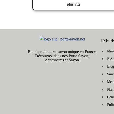
plus vite.
INFO
Mon
Boutique de porte savon unique en France.
Découvrez dans nos Porte Savon,
F.A.
Accessoires et Savon.
Blog
Sui
Ment
Plan
Cond
Poli