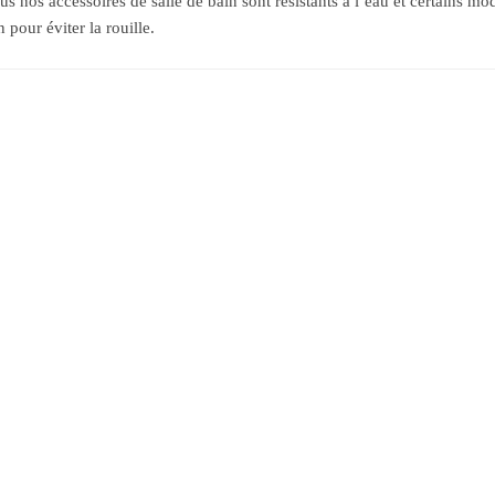
us nos accessoires de salle de bain sont résistants à l’eau et certains m
 pour éviter la rouille.