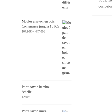
vous. To
corrosion
Moules à savon en bois
Contenance jusqu'à 15 KG
–
107.90
€
447.00
€
Porte savon bambou
échelle
12.90
€
Porte savon mural