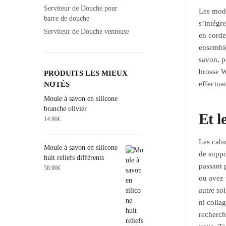
Serviteur de Douche pour
Les modè
barre de douche
s’intégr
Serviteur de Douche ventouse
en corde
ensemble
savon, p
brosse W
PRODUITS LES MIEUX
effectua
NOTÉS
Moule à savon en silicone
branche olivier
Et l
14.90
€
Les cabi
Moule à savon en silicone
de suppo
huit reliefs différents
passant 
58.90
€
ou avez 
autre so
ni colla
recherch