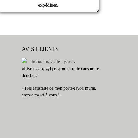
expédiées.
AVIS CLIENTS
«Livraison rapide et produit utile dans notre
douche.»
«Très satisfaite de mon porte-savon mural,
encore merci à vous !»