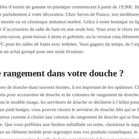
les d’entrée de gamme en plastique commencent à partir de 19,90€. Il
er parfaitement à votre décoration. Chez Savon de France, nos meilleure
 tressée ou en céramique imitation marbre. Grâce à notre boutique en l
 d’accessoires de salle de bain en une seule fois. Vous avez le choix ent
orte-savon, porte-brosse à dents et gobelets, ou la version cinq élément
C pour les salles de bains avec toilettes. Vous gagnez du temps, de l’
nt un achat groupé pour une seule livraison.
e rangement dans votre douche ?
nes de douche étant souvent étroites, il est important de les optimiser
rts pour accessoires de douche et de colonnes de rangement de douche
par le modèle nuage, les serviteurs de douche se déclinent à l’infini po
un petit budget, vous pouvez choisir le serviteur de douche filet qui se
lution consiste à choisir une colonne de rangement de douche qui se fix
ge. Que vous préfériez une finition métallisée ou noire, choisissez le su
ez un élément mobile pour regrouper tous vos produits cosmétiques, le se