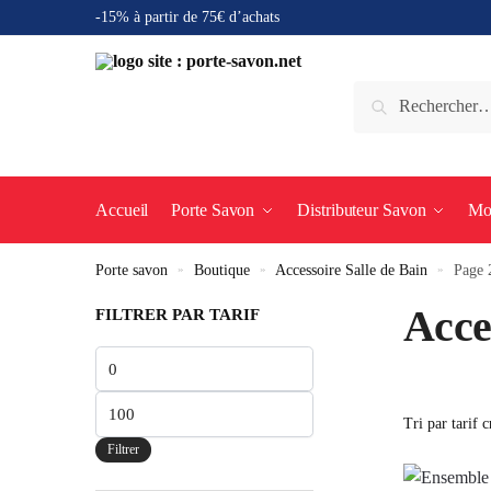
-15% à partir de 75€ d’achats
Accueil
Porte Savon
Distributeur Savon
Mo
Porte savon
»
Boutique
»
Accessoire Salle de Bain
»
Page 
Acce
FILTRER PAR TARIF
Filtrer