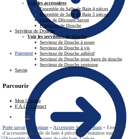
Voir les accessoires
Ensemble de Salle de Bain 4 pièces
Ensemble de Salle de Bain 5 pièces
Outils de Découpe Savon
Pommeau de Douche
Serviteur de Douche
Voir les serviteurs de douche
Serviteur de Douche à poser
Serviteur de Douche à vis
Paiement
Serviteur de Douche adhésif
Serviteur de Douche pour barre de douche
Serviteur de Douche ventouse
Savon
Parcourir
Mon Compte
F.A.Q / Contact
0.00
€
0
Porte savon
»
Boutique
»
Accessoire Salle de Bain
»
Ensemble
d’accessoires de salle de bain 4 pièces luxe imitation marbre