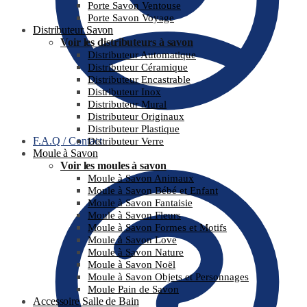
Porte Savon Ventouse
Porte Savon Voyage
Distributeur Savon
Voir les distributeurs à savon
Distributeur Automatique
Distributeur Céramique
Distributeur Encastrable
Distributeur Inox
Distributeur Mural
Distributeur Originaux
Distributeur Plastique
F.A.Q / Contact
Distributeur Verre
Moule à Savon
Voir les moules à savon
Moule à Savon Animaux
Moule à Savon Bébé et Enfant
Moule à Savon Fantaisie
Moule à Savon Fleurs
Moule à Savon Formes et Motifs
Moule à Savon Love
Moule à Savon Nature
Moule à Savon Noël
Moule à Savon Objets et Personnages
Moule Pain de Savon
Accessoire Salle de Bain