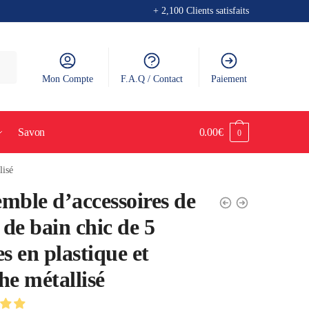
+ 2,100 Clients satisfaits
Mon Compte
F.A.Q / Contact
Paiement
Savon
0.00
€
0
lisé
mble d’accessoires de
e de bain chic de 5
es en plastique et
he métallisé