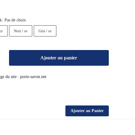
Pas de choix
R
:
or
Noir / or
Gris / or
Ajouter au panier
Ajouter au Panier