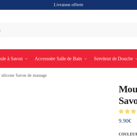
Livraison offerte
ule à Savon
Accessoire Salle de Bain
Serviteur de Douche
 silicone Savon de massage
Moul
Savo
9.90
€
COULEU