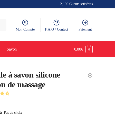
+ 2,100 Clients satisfaits
Mon Compte
F.A.Q / Contact
Paiement
Savon
0.00
€
0
e à savon silicone
n de massage
Pas de choix
R
: