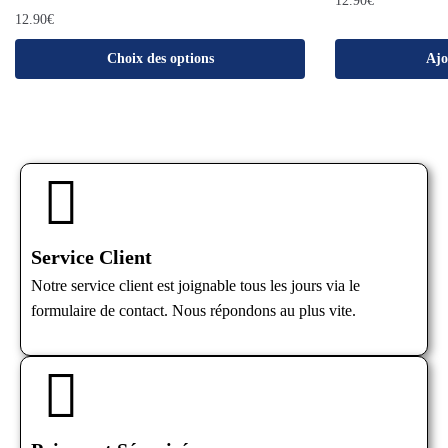
12.90
€
12.90
€
Choix des options
Ajo
Service Client
Notre service client est joignable tous les jours via le
formulaire de contact. Nous répondons au plus vite.