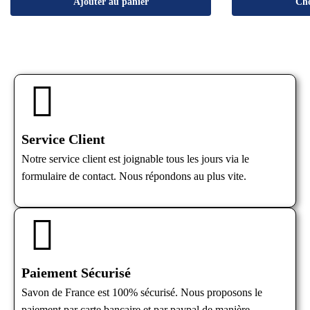
Ajouter au panier
Cho
Service Client
Notre service client est joignable tous les jours via le
formulaire de contact. Nous répondons au plus vite.
Paiement Sécurisé
Savon de France est 100% sécurisé. Nous proposons le
paiement par carte bancaire et par paypal de manière