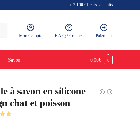
+ 2,100 Clients satisfaits
Mon Compte
F.A.Q / Contact
Paiement
Savon
0.00
€
0
e à savon en silicone
gn chat et poisson