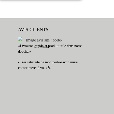
AVIS CLIENTS
«Livraison rapide et produit utile dans notre
douche.»
«Très satisfaite de mon porte-savon mural,
encore merci à vous !»