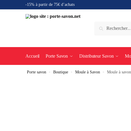
-15% à partir de 75€ d’achats
Accueil
Porte Savon
Distributeur Savon
Mo
Porte savon
»
Boutique
»
Moule à Savon
»
Moule à savon 