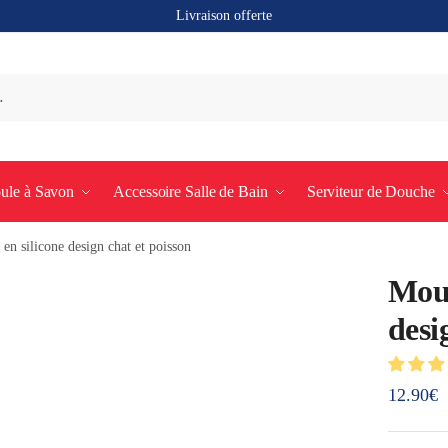
Livraison offerte
ule à Savon
Accessoire Salle de Bain
Serviteur de Douche
en silicone design chat et poisson
Moul
desi
12.90
€