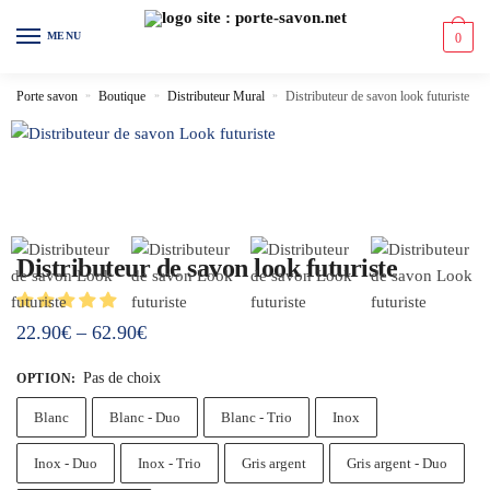
MENU
0
Porte savon
»
Boutique
»
Distributeur Mural
»
Distributeur de savon look futuriste
Distributeur de savon look futuriste
22.90
€
–
62.90
€
Pas de choix
OPTION
:
Blanc
Blanc - Duo
Blanc - Trio
Inox
Inox - Duo
Inox - Trio
Gris argent
Gris argent - Duo