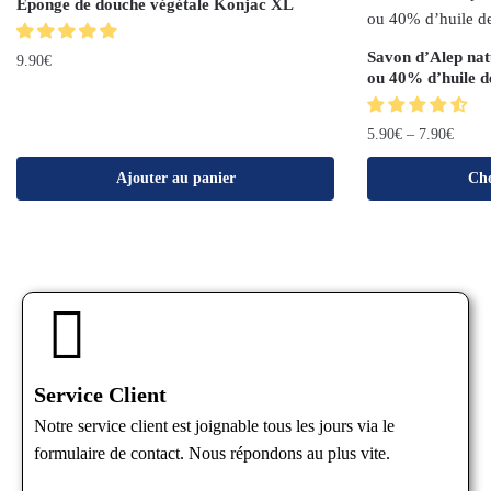
Eponge de douche végétale Konjac XL
Savon d’Alep natu
9.90
€
ou 40% d’huile de
5.90
€
–
7.90
€
Ajouter au panier
Cho
Service Client
Notre service client est joignable tous les jours via le
formulaire de contact. Nous répondons au plus vite.