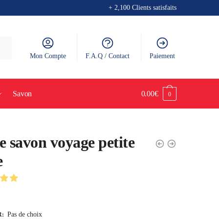
+ 2,100 Clients satisfaits
Mon Compte
F.A.Q / Contact
Paiement
Savon
0.00
€
0
e savon voyage petite
e
Pas de choix
R
: