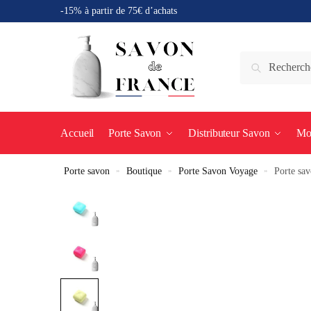
-15% à partir de 75€ d’achats
Accueil
Porte Savon
Distributeur Savon
Mo
Porte savon
»
Boutique
»
Porte Savon Voyage
»
Porte sav