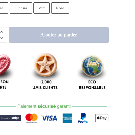
se
Fuchsia
Vert
Rose
Ajouter au panier