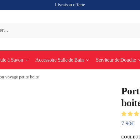
Livraison offerte
ule à Savon
Accessoire Salle de Bain
Serviteur de Douche
on voyage petite boite
Port
boit
7.90
€
COULEU