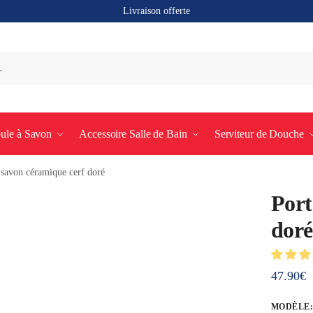
Livraison offerte
ule à Savon
Accessoire Salle de Bain
Serviteur de Douche
 savon céramique cerf doré
Port
doré
47.90
€
MODÈLE