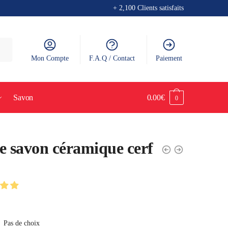
+ 2,100 Clients satisfaits
Mon Compte
F.A.Q / Contact
Paiement
Savon
0.00
€
0
e savon céramique cerf
Pas de choix
: