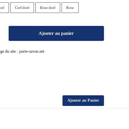
oré
Cerf doré
Rose doré
Rose
Ajouter au panier
Ajouter au Panier