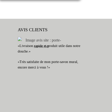
AVIS CLIENTS
«Livraison rapide et produit utile dans notre
douche.»
«Très satisfaite de mon porte-savon mural,
encore merci à vous !»