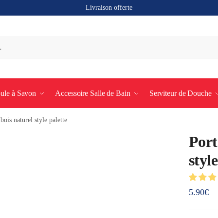
Livraison offerte
ule à Savon
Accessoire Salle de Bain
Serviteur de Douche
bois naturel style palette
Port
style
5.90
€