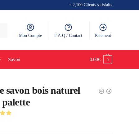
+ 2,100 Clients satisfaits
Mon Compte
F.A.Q / Contact
Paiement
Savon
0.00
€
0
e savon bois naturel
 palette