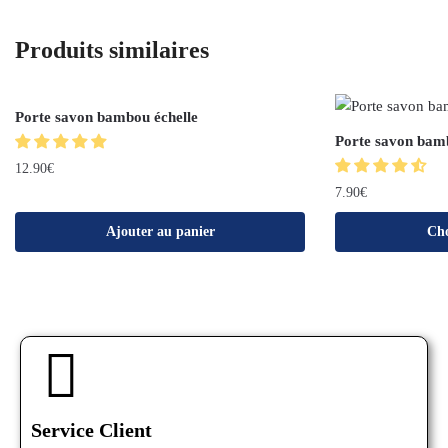
Produits similaires
Porte savon bambou échelle
Porte savon bamb
12.90
€
7.90
€
Ajouter au panier
Cho
Service Client