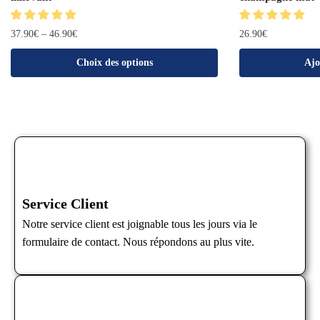
37.90
€
–
46.90
€
26.90
€
Choix des options
Ajo
Service Client
Notre service client est joignable tous les jours via le
formulaire de contact. Nous répondons au plus vite.